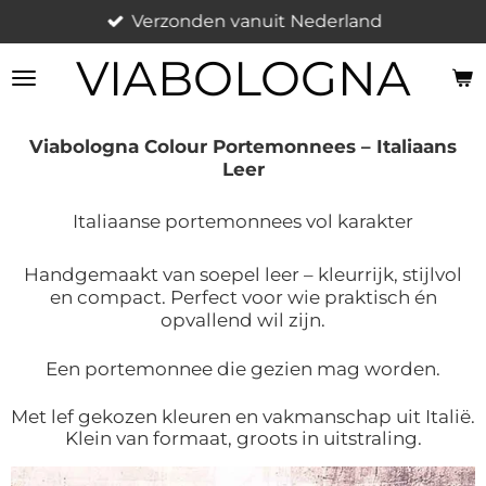
Verzonden vanuit Nederland
Ga
direct
VIABOLOGNA
naar
de
hoofdinhoud
Viabologna Colour Portemonnees – Italiaans
Leer
Italiaanse portemonnees vol karakter
Handgemaakt van soepel leer – kleurrijk, stijlvol
en compact. Perfect voor wie praktisch én
opvallend wil zijn.
Een portemonnee die gezien mag worden.
Met lef gekozen kleuren en vakmanschap uit Italië.
Klein van formaat, groots in uitstraling.