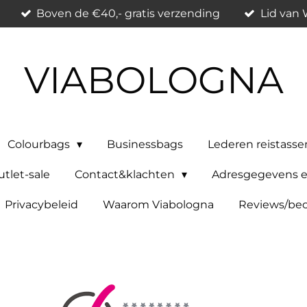
Boven de €40,- gratis verzending
Lid van
VIABOLOGNA
Colourbags
Businessbags
Lederen reistasse
tlet-sale
Contact&klachten
Adresgegevens e
Privacybeleid
Waarom Viabologna
Reviews/beo