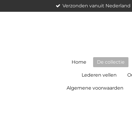
Verzonden vanuit Nederland
Ga
direct
naar
de
hoofdinhoud
Home
De collectie
Lederen vellen
Ou
Algemene voorwaarden