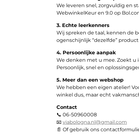
We leveren snel, zorgvuldig en st
WebwinkelKeur en 9.0 op Bol.co
3. Echte leerkenners
Wij spreken de taal, kennen de bes
ogenschijnlijk “dezelfde” product
4. Persoonlijke aanpak
We denken met u mee. Zoekt u iets
Persoonlijk, snel en oplossingsger
5. Meer dan een webshop
We hebben een eigen atelier! Voo
winkel dus, maar echt vakmansc
Contact
📞 06-50960008
📧
viabologna.nl@gmail.com
📄 Of gebruik ons contactformuli