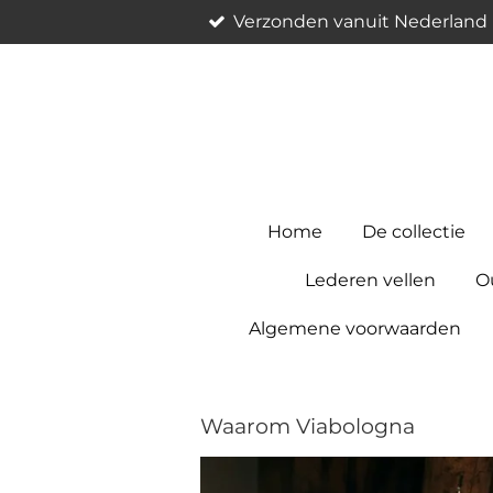
Verzonden vanuit Nederland
Ga
direct
naar
de
hoofdinhoud
Home
De collectie
Lederen vellen
Ou
Algemene voorwaarden
Waarom Viabologna