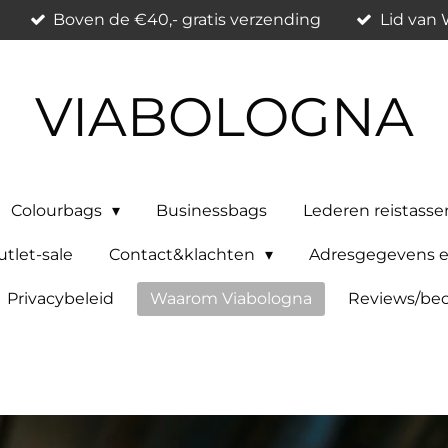
Boven de €40,- gratis verzending
Lid van
VIABOLOGNA
Colourbags
Businessbags
Lederen reistasse
tlet-sale
Contact&klachten
Adresgegevens e
Privacybeleid
Waarom Viabologna
Reviews/beo