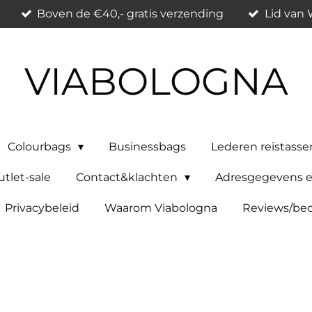
Boven de €40,- gratis verzending
Lid van
VIABOLOGNA
Colourbags
Businessbags
Lederen reistasse
tlet-sale
Contact&klachten
Adresgegevens e
Privacybeleid
Waarom Viabologna
Reviews/beo