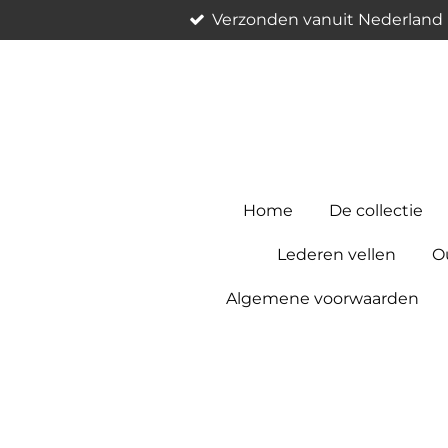
Verzonden vanuit Nederland
Ga
direct
naar
de
hoofdinhoud
Home
De collectie
Lederen vellen
Ou
Algemene voorwaarden