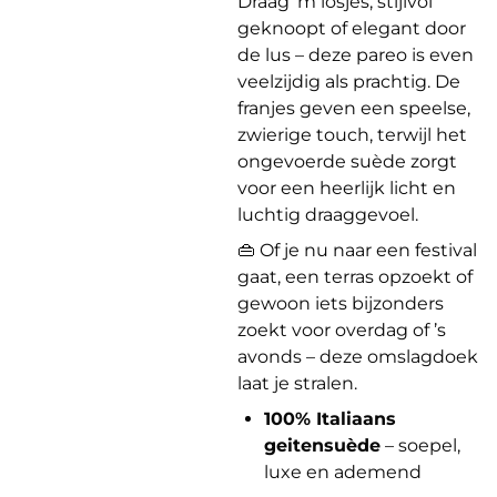
Draag ‘m losjes, stijlvol
geknoopt of elegant door
de lus – deze pareo is even
veelzijdig als prachtig. De
franjes geven een speelse,
zwierige touch, terwijl het
ongevoerde suède zorgt
voor een heerlijk licht en
luchtig draaggevoel.
👜 Of je nu naar een festival
gaat, een terras opzoekt of
gewoon iets bijzonders
zoekt voor overdag of ’s
avonds – deze omslagdoek
laat je stralen.
100% Italiaans
geitensuède
– soepel,
luxe en ademend