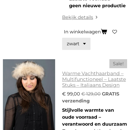
geen nieuwe productie
Bekijk details
In winkelwagen
Sale!
Warme Vachthaarband –
Multifunctioneel – Laatste
Stuks – Italiaans Design
€ 99,00
€ 129,00
GRATIS
verzending
Stijlvolle warmte van
oude voorraad –
verantwoord en duurzaam