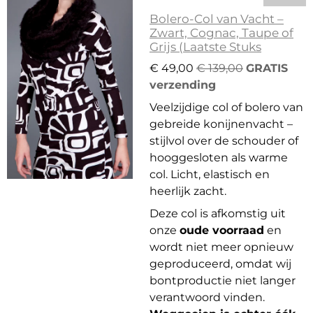
Bolero-Col van Vacht –
Zwart, Cognac, Taupe of
Grijs (Laatste Stuks
€ 49,00
€ 139,00
GRATIS
verzending
Veelzijdige col of bolero van
gebreide konijnenvacht –
stijlvol over de schouder of
hooggesloten als warme
col. Licht, elastisch en
heerlijk zacht.
Deze col is afkomstig uit
onze
oude voorraad
en
wordt niet meer opnieuw
geproduceerd, omdat wij
bontproductie niet langer
verantwoord vinden.