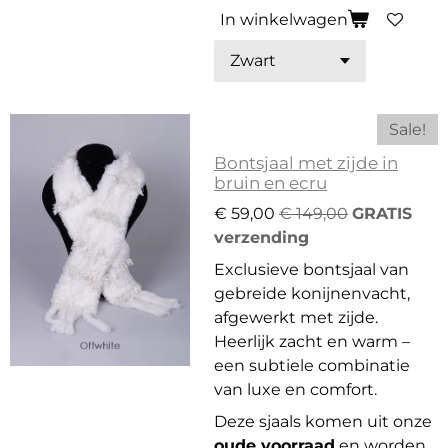
In winkelwagen
Sale!
Bontsjaal met zijde in
bruin en ecru
€ 59,00
€ 149,00
GRATIS
verzending
Exclusieve bontsjaal van
gebreide konijnenvacht,
afgewerkt met zijde.
Heerlijk zacht en warm –
een subtiele combinatie
van luxe en comfort.
Deze sjaals komen uit onze
oude voorraad
en worden