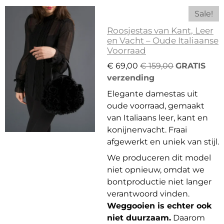
Sale!
Roosjestas van Kant, Leer
en Vacht – Oude Italiaanse
Voorraad
€ 69,00
€ 159,00
GRATIS
verzending
Elegante damestas uit
oude voorraad, gemaakt
van Italiaans leer, kant en
konijnenvacht. Fraai
afgewerkt en uniek van stijl.
We produceren dit model
niet opnieuw, omdat we
bontproductie niet langer
verantwoord vinden.
Weggooien is echter ook
niet duurzaam.
Daarom