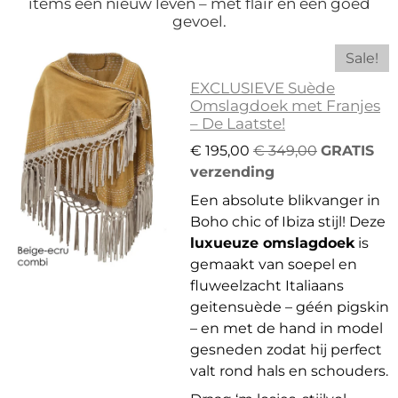
items een nieuw leven – met flair én een goed
gevoel.
Sale!
EXCLUSIEVE Suède
Omslagdoek met Franjes
– De Laatste!
€ 195,00
€ 349,00
GRATIS
verzending
Een absolute blikvanger in
Boho chic of Ibiza stijl! Deze
luxueuze omslagdoek
is
gemaakt van soepel en
fluweelzacht Italiaans
geitensuède – géén pigskin
– en met de hand in model
gesneden zodat hij perfect
valt rond hals en schouders.