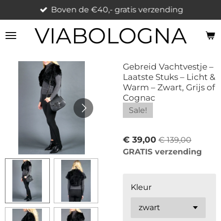
Boven de €40,- gratis verzending
Ga
direct
VIABOLOGNA
naar
de
hoofdinhoud
Gebreid Vachtvestje –
Laatste Stuks – Licht &
Warm – Zwart, Grijs of
Cognac
Sale!
€ 39,00
€ 139,00
GRATIS verzending
Kleur