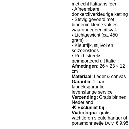
met echt Italiaans leer
• Afneembare
donkerzilverkleurige ketting
• Stevig gevoerd met
binnenin kleine vakjes,
waaronder een ritsvak
• Lichtgewicht (ca. 450
gram)
• Kleurrijk, stijlvol en
seizoensloos
• Rechtstreeks
geïmporteerd uit Italië
Afmetingen:
26 × 23 × 12
cm
Materiaal:
Leder & canvas
Garantie:
1 jaar
fabrieksgarantie +
levenslange service
Verzending:
Gratis binnen
Nederland
🎁
Exclusief bij
Viabologna:
gratis
vachtleren sleutelhanger of
portemonneetje t.w.v. € 9,95