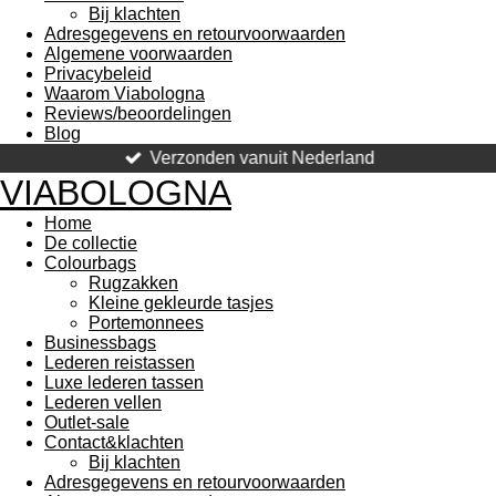
Bij klachten
Adresgegevens en retourvoorwaarden
Algemene voorwaarden
Privacybeleid
Waarom Viabologna
Reviews/beoordelingen
Blog
Verzonden vanuit Nederland
VIABOLOGNA
Home
De collectie
Colourbags
Rugzakken
Kleine gekleurde tasjes
Portemonnees
Businessbags
Lederen reistassen
Luxe lederen tassen
Lederen vellen
Outlet-sale
Contact&klachten
Bij klachten
Adresgegevens en retourvoorwaarden