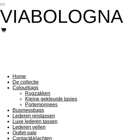
Ga
VIABOLOGNA
direct
naar
de
hoofdinhoud
Home
De collectie
Colourbags
Rugzakken
Kleine gekleurde tasjes
Portemonnees
Businessbags
Lederen reistassen
Luxe lederen tassen
Lederen vellen
Outlet-sale
Contact&klachten