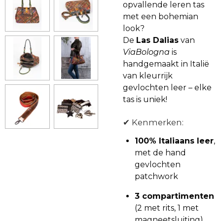
opvallende leren tas
met een bohemian
look?
De
Las Dalias
van
ViaBologna
is
handgemaakt in Italië
van kleurrijk
gevlochten leer – elke
tas is uniek!
✔ Kenmerken:
100% Italiaans leer
,
met de hand
gevlochten
patchwork
3 compartimenten
(2 met rits, 1 met
magneetsluiting)