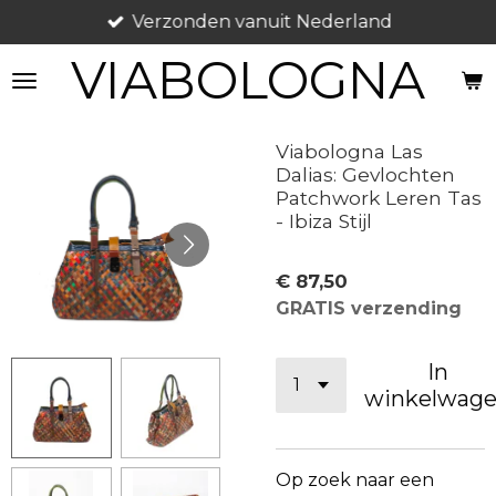
Verzonden vanuit Nederland
Ga
direct
VIABOLOGNA
naar
de
hoofdinhoud
Viabologna Las
Dalias: Gevlochten
Patchwork Leren Tas
- Ibiza Stijl
€ 87,50
GRATIS verzending
In
winkelwag
Op zoek naar een