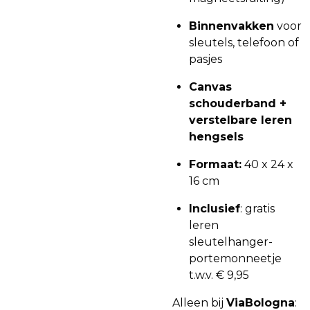
Binnenvakken
voor
sleutels, telefoon of
pasjes
Canvas
schouderband +
verstelbare leren
hengsels
Formaat:
40 x 24 x
16 cm
Inclusief
: gratis
leren
sleutelhanger-
portemonneetje
t.w.v. € 9,95
Alleen bij
ViaBologna
: