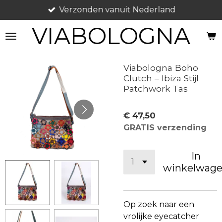
Verzonden vanuit Nederland
Ga
direct
VIABOLOGNA
naar
de
hoofdinhoud
Viabologna Boho
Clutch – Ibiza Stijl
Patchwork Tas
€ 47,50
GRATIS verzending
In
winkelwag
Op zoek naar een
vrolijke eyecatcher