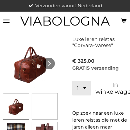
Verzonden vanuit Nederland
Ga
direct
VIABOLOGNA
naar
de
hoofdinhoud
Luxe leren reistas
"Corvara-Varese"
€ 325,00
GRATIS verzending
In
winkelwag
Op zoek naar een luxe
leren reistas die met de
jaren alleen maar