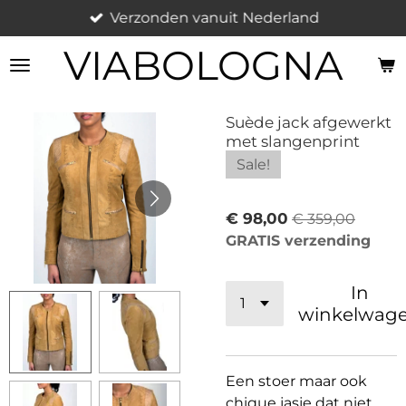
Verzonden vanuit Nederland
Ga
direct
VIABOLOGNA
naar
de
hoofdinhoud
Suède jack afgewerkt
met slangenprint
Sale!
€ 98,00
€ 359,00
GRATIS verzending
In
winkelwag
Een stoer maar ook
chique jasje dat niet