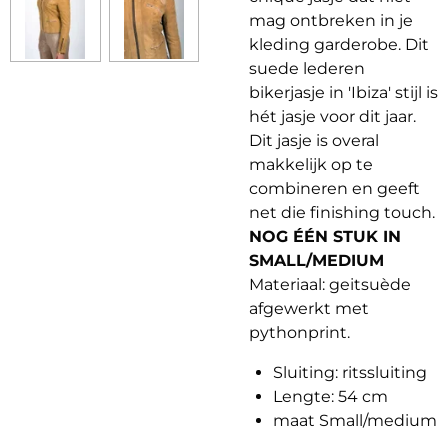
mag ontbreken in je
kleding garderobe. Dit
suede lederen
bikerjasje in 'Ibiza' stijl is
hét jasje voor dit jaar.
Dit jasje is overal
makkelijk op te
combineren en geeft
net die finishing touch.
NOG ÉÉN STUK IN
SMALL/MEDIUM
Materiaal: geitsuède
afgewerkt met
pythonprint.
Sluiting: ritssluiting
Lengte: 54 cm
maat Small/medium