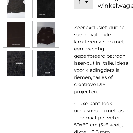
winkelwag
Zeer exclusief: dunne,
soepel vallende
lamsleren vellen met
een prachtig
geperforeerd patroon,
laser-cut in Italië. Ideaal
voor kledingdetails,
riemen, tasjes of
creatieve DIY-
projecten.
• Luxe kant-look,
uitgesneden met laser
• Formaat per vel ca.
50x60 cm (5–6 voet),
dikte ± 0,6 mm