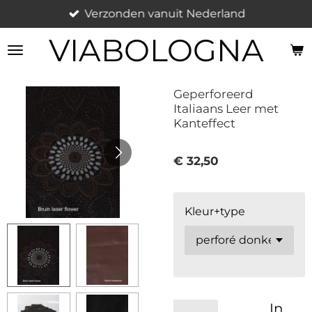
Verzonden vanuit Nederland
Ga
direct
VIABOLOGNA
naar
de
hoofdinhoud
Geperforeerd
Italiaans Leer met
Kanteffect
€ 32,50
Kleur+type
In