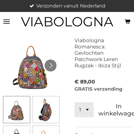
Verzonden vanuit Nederland
Ga
direct
VIABOLOGNA
naar
de
hoofdinhoud
Viabologna
Romanesca:
Gevlochten
Patchwork Leren
Rugzak - Ibiza Stijl
€ 89,00
GRATIS verzending
In
winkelwag