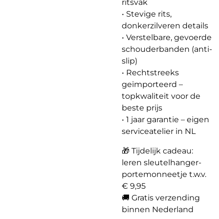
ritsvak
• Stevige rits,
donkerzilveren details
• Verstelbare, gevoerde
schouderbanden (anti-
slip)
• Rechtstreeks
geïmporteerd –
topkwaliteit voor de
beste prijs
• 1 jaar garantie – eigen
serviceatelier in NL
🎁 Tijdelijk cadeau:
leren sleutelhanger-
portemonneetje t.w.v.
€ 9,95
🚚 Gratis verzending
binnen Nederland