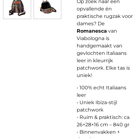
Op zoek naar een
opvallende én
praktische rugzak voor
dames? De
Romanesca
van
Viabologna is
handgemaakt van
gevlochten Italiaans
leer in kleurrijk
patchwork. Elke tas is
uniek!
• 100% echt Italiaans
leer
• Uniek Ibiza-stijl
patchwork
• Ruim & praktisch: ca.
26×28×16 cm – 840 gr
• Binnenvakken +